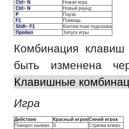
Ctrl
+
N
Новая игра
Ctrl
+
N
Новый раунд
P
Пауза
F1
Помощь
Shift
+
F1
Контекстная подсказка
Пробел
Запуск игры
Комбинация клавиш
быть изменена ч
Клавишные комбина
Игра
Действие
Красный игрок
Синий игрок
Поворот налево
S
Стрелка влево