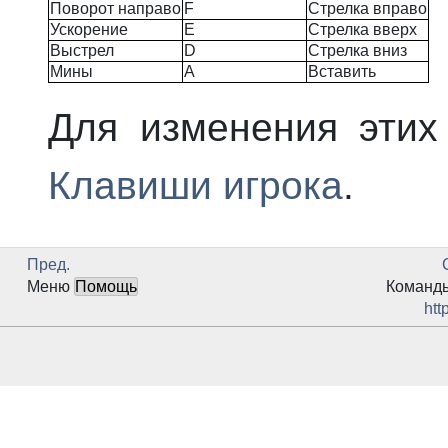
Поворот направо
F
Стрелка вправо
Ускорение
E
Стрелка вверх
Выстрел
D
Стрелка вниз
Мины
A
Вставить
Для изменения этих
Клавиши игрока
.
Пред.
Меню
Помощь
Команды
htt