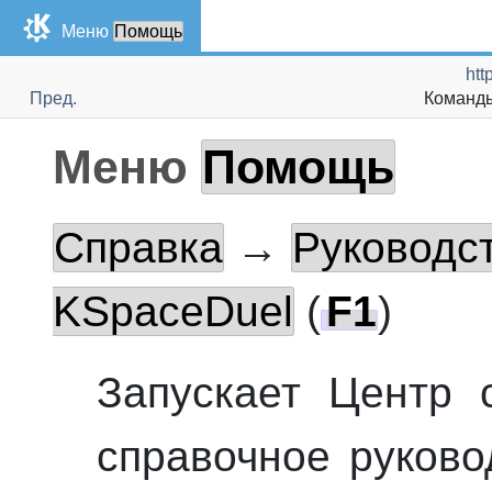
Меню
Помощь
htt
Пред.
Команды
Меню
Помощь
Справка
→
Руководс
KSpaceDuel
(
F1
)
Запускает Центр 
справочное руков