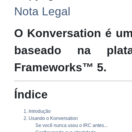
Nota Legal
O
Konversation
é um
baseado na pla
Frameworks
™
5
.
Índice
1. Introdução
2. Usando o
Konversation
Se você nunca usou o
IRC
antes...