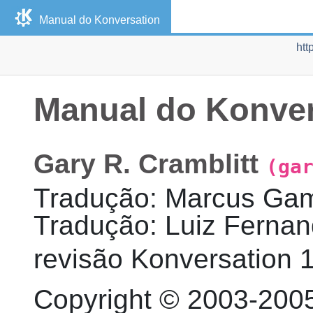
Manual do
Konversation
htt
Manual do
Konver
Gary
R.
Cramblitt
(ga
Tradução
:
Marcus
Ga
Tradução
:
Luiz Ferna
revisão
Konversation
1
Copyright © 2003-2005