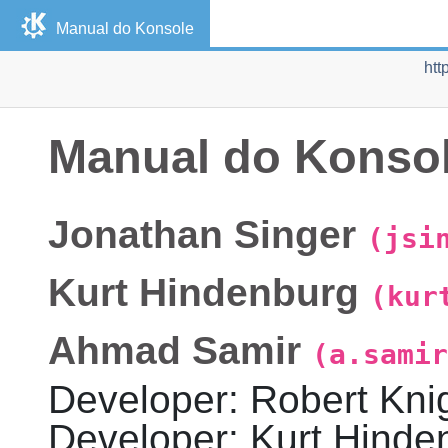
Manual do
Konsole
htt
Manual do
Konso
Jonathan
Singer
(jsi
Kurt
Hindenburg
(kur
Ahmad
Samir
(a.samir
Developer
:
Robert
Kni
Developer
:
Kurt
Hinde