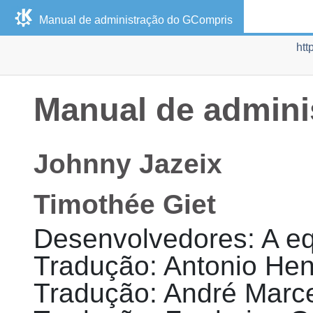
Manual de administração do
GCompris
htt
Manual de admini
Johnny
Jazeix
Timothée
Giet
Desenvolvedores
:
A e
Tradução
:
Antonio Hen
Tradução
:
André Marc