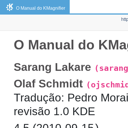
O Manual do
KMagnifier
htt
O Manual do
KMag
Sarang
Lakare
(saran
Olaf
Schmidt
(ojschmi
Tradução
:
Pedro
Mora
revisão
1.0
KDE
4.5 (
2010-09-15
)