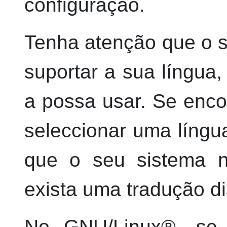
configuração.
Tenha atenção que o s
suportar a sua língua
a possa usar. Se enco
seleccionar uma líng
que o seu sistema 
exista uma tradução d
No
GNU
/
Linux
®, se 