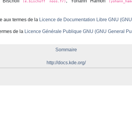
c Bischoff
, Yohann Hamon
(e.bischoff noos.fr)
(yohann_ha
e aux termes de la
Licence de Documentation Libre GNU (GNU
ermes de la
Licence Générale Publique GNU (GNU General Pub
Sommaire
http://docs.kde.org/