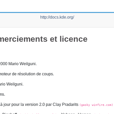
http://docs.kde.org/
merciements et licence
000 Mario Weilguni.
oteur de résolution de coups.
rio Weilguni.
ms.
à jour pour la version 2.0 par
Clay
Pradarits
(gasky winfire.com)