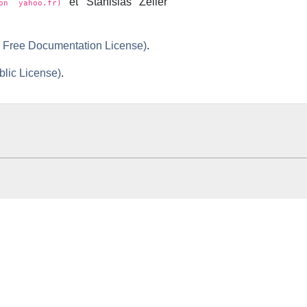
et Stanislas Zeller
mon yahoo.fr)
 Free Documentation License)
.
lic License)
.