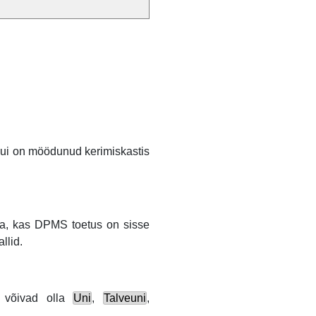
kui on möödunud kerimiskastis
ta, kas DPMS toetus on sisse
llid.
s võivad olla
Uni
,
Talveuni
,