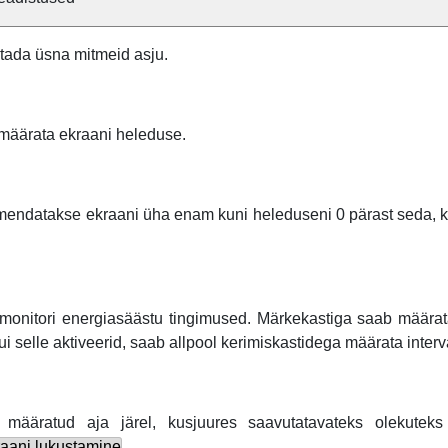
istada üsna mitmeid asju.
 määrata ekraani heleduse.
umendatakse ekraani üha enam kuni heleduseni 0 pärast seda, 
monitori energiasäästu tingimused. Märkekastiga saab määra
Kui selle aktiveerid, saab allpool kerimiskastidega määrata interva
määratud aja järel, kusjuures saavutatavateks olekutek
aani lukustamine
.