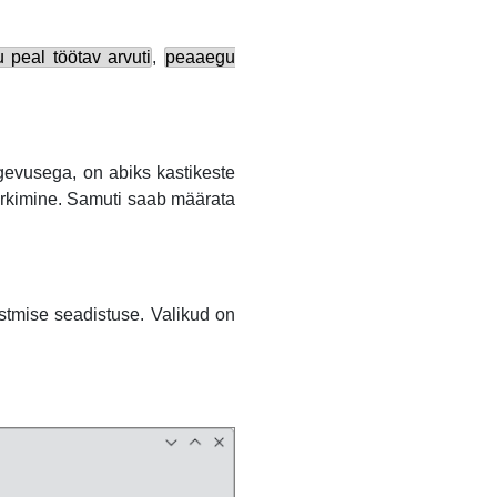
 peal töötav arvuti
,
peaaegu
egevusega, on abiks kastikeste
kimine. Samuti saab määrata
stmise seadistuse. Valikud on