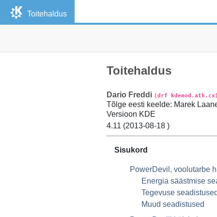
Toitehaldus
Toitehaldus
Dario
Freddi
(drf kdemod.ath.cx
Tõlge eesti keelde
:
Marek
Laan
Versioon
KDE
4.11 (
2013-08-18
)
Sisukord
PowerDevil, voolutarbe
Energia säästmise se
Tegevuse seadistuse
Muud seadistused