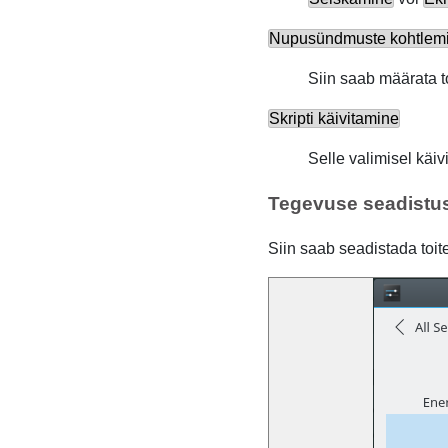
Nupusündmuste kohtlem
Siin saab määrata t
Skripti käivitamine
Selle valimisel käiv
Tegevuse seadistu
Siin saab seadistada toit