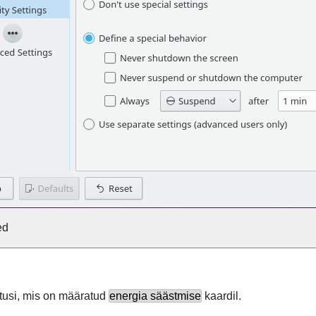
ed
tusi, mis on määratud
energia säästmise
kaardil.