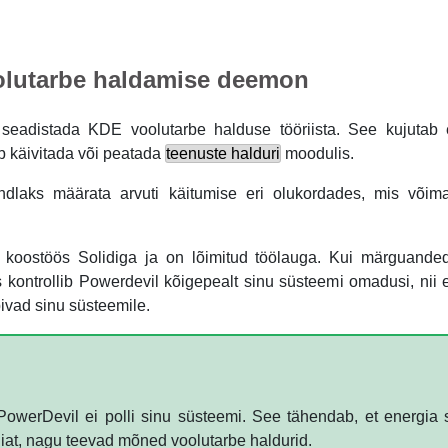
olutarbe haldamise deemon
 seadistada
KDE
voolutarbe halduse tööriista. See kujutab
b käivitada või peatada
teenuste halduri
moodulis.
dlaks määrata arvuti käitumise eri olukordades, mis võima
t koostöös Solidiga ja on lõimitud töölauga. Kui märguanded
s kontrollib Powerdevil kõigepealt sinu süsteemi omadusi, nii 
bivad sinu süsteemile.
PowerDevil ei polli sinu süsteemi. See tähendab, et energia s
giat, nagu teevad mõned voolutarbe haldurid.