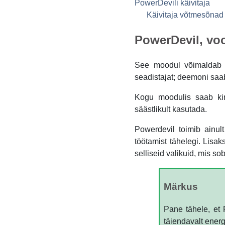
PowerDevili käivitaja
Käivitaja võtmesõnad
PowerDevil, vo
See moodul võimaldab
seadistajat; deemoni saa
Kogu moodulis saab kin
säästlikult kasutada.
Powerdevil toimib ainul
töötamist tähelegi. Lisak
selliseid valikuid, mis so
Märkus
Pane tähele, et 
täiendavalt ener