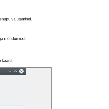
tenupu vajutamisel.
 aja möödumisel.
 kaardil.