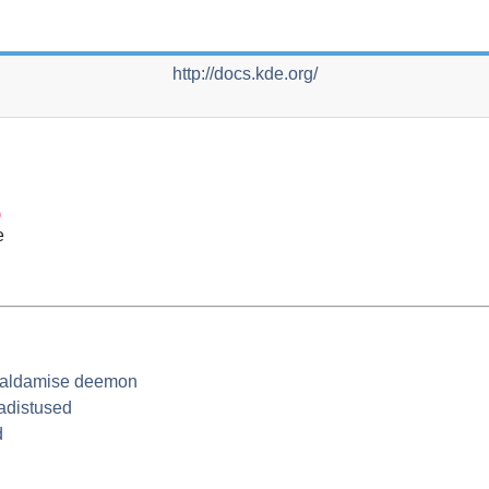
http://docs.kde.org/
)
e
 haldamise deemon
adistused
d