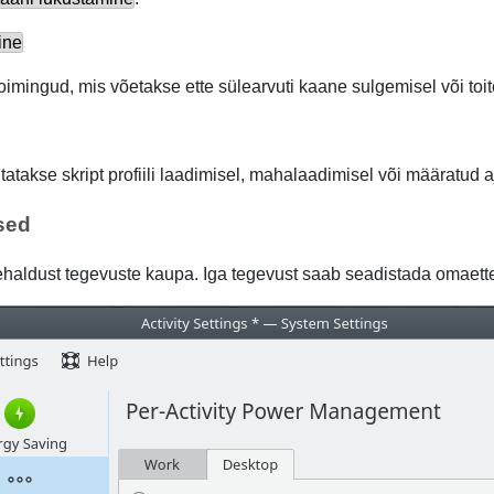
ine
oimingud, mis võetakse ette sülearvuti kaane sulgemisel või toi
itatakse skript profiili laadimisel, mahalaadimisel või määratud
sed
ehaldust tegevuste kaupa. Iga tegevust saab seadistada omaette