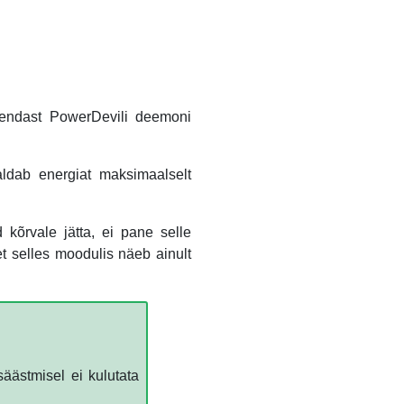
 endast PowerDevili deemoni
ldab energiat maksimaalselt
 kõrvale jätta, ei pane selle
et selles moodulis näeb ainult
äästmisel ei kulutata