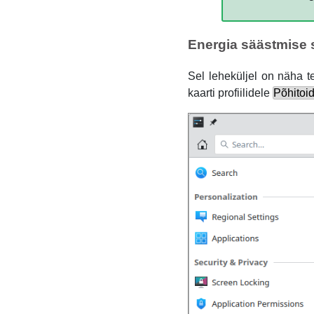
Energia säästmise 
Sel leheküljel on näha t
kaarti profiilidele
Põhitoi