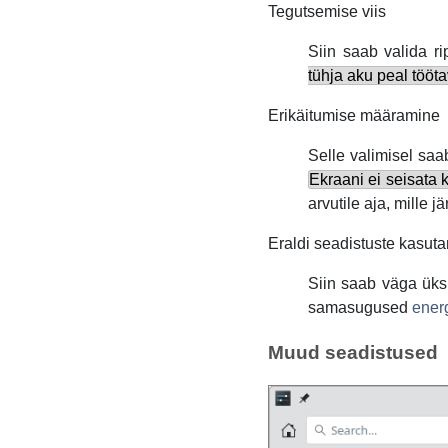
Tegutsemise viis
Siin saab valida r
tühja aku peal tööta
Erikäitumise määramine
Selle valimisel saa
Ekraani ei seisata 
arvutile aja, mille
Eraldi seadistuste kasuta
Siin saab väga üks
samasugused
ener
Muud seadistused