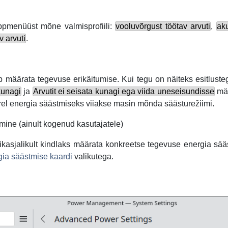
ippmenüüst mõne valmisprofiili:
vooluvõrgust töötav arvuti
,
aku
v arvuti
.
b määrata tegevuse erikäitumise. Kui tegu on näiteks esitlust
kunagi
ja
Arvutit ei seisata kunagi ega viida uneseisundisse
mär
 järel energia säästmiseks viiakse masin mõnda säästurežiimi.
mine (ainult kogenud kasutajatele)
ikasjalikult kindlaks määrata konkreetse tegevuse energia sää
gia säästmise kaardi
valikutega.