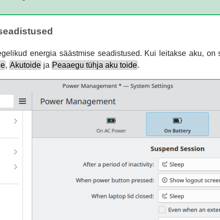
seadistused
egelikud energia säästmise seadistused. Kui leitakse aku, on 
de
,
Akutoide
ja
Peaaegu tühja aku toide
.