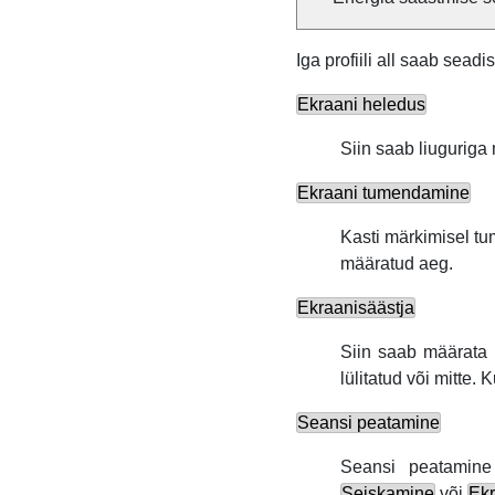
Iga profiili all saab sead
Ekraani heledus
Siin saab liuguriga
Ekraani tumendamine
Kasti märkimisel t
määratud aeg.
Ekraanisäästja
Siin saab määrata 
lülitatud või mitte. 
Seansi peatamine
Seansi peatamine 
Seiskamine
või
Ekr