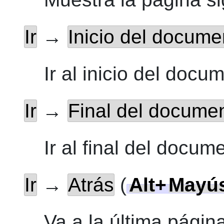
Ir
→
Inicio del docume
Ir al inicio
del docum
Ir
→
Final del docume
Ir al final
del docume
Ir
→
Atrás
(
Alt
+
Mayú
Va a la última página