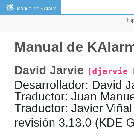
Manual de
KAlarm
htt
Manual de
KAlar
David
Jarvie
(djarvie 
Desarrollador
:
David
J
Traductor
:
Juan Manue
Traductor
:
Javier
Viñal
revisión
3.13.0 (KDE G