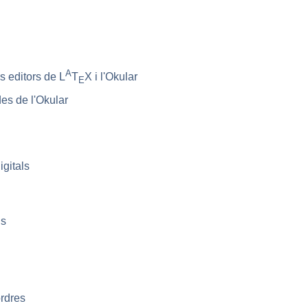
A
s editors de L
T
X i l'
Okular
E
es de l'
Okular
igitals
ns
ordres