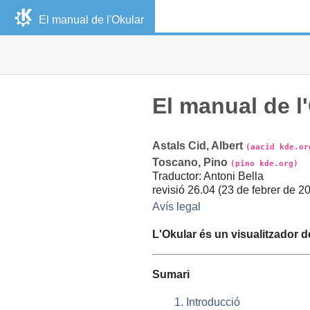
El manual de l'
Okular
El manual de l'
Astals Cid
,
Albert
(aacid kde.or
Toscano
,
Pino
(pino kde.org)
Traductor
:
Antoni
Bella
revisió
26.04 (
23 de febrer de 2
Avís legal
L'
Okular
és un visualitzador 
Sumari
1. Introducció