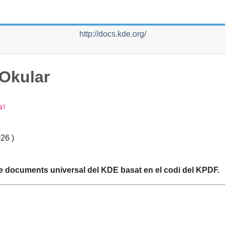
http://docs.kde.org/
Okular
g)
026
)
de documents universal del
KDE
basat en el codi del
KPDF
.