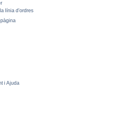
er
la línia d'ordres
a pàgina
t i Ajuda