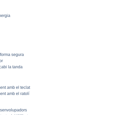
nergia
 forma segura
or
cabi la tanda
nt amb el teclat
nt amb el ratolí
esenvolupadors