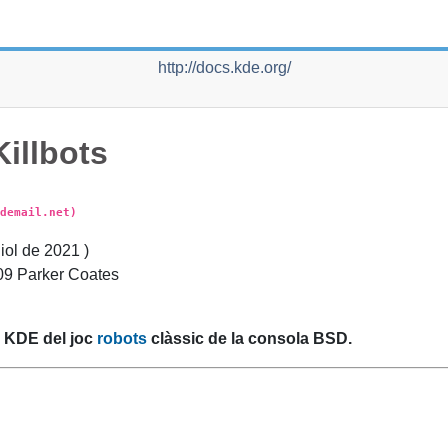
http://docs.kde.org/
Killbots
demail.net)
liol de 2021
)
09 Parker Coates
l
KDE
del joc
robots
clàssic de la consola
BSD
.