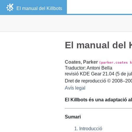
El manual del
Killbots
El manual del
Coates
,
Parker
(parker.coates k
Traductor
:
Antoni
Bella
revisió
KDE Gear 21.04 (
5 de ju
Dret de reproducció © 2008–20
Avís legal
El
Killbots
és una adaptació a
Sumari
1. Introducció