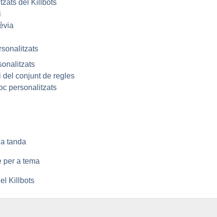
tzats del
Killbots
i
rèvia
rsonalitzats
sonalitzats
ri del conjunt de regles
joc personalitzats
la tanda
e per a tema
del
Killbots