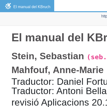
El manual del
KBruch
htt
El manual del
KB
Stein
,
Sebastian
(seb.
Mahfouf
,
Anne-Marie
Traductor
:
Daniel
Fort
Traductor
:
Antoni
Bella
revisió
Aplicacions 20.